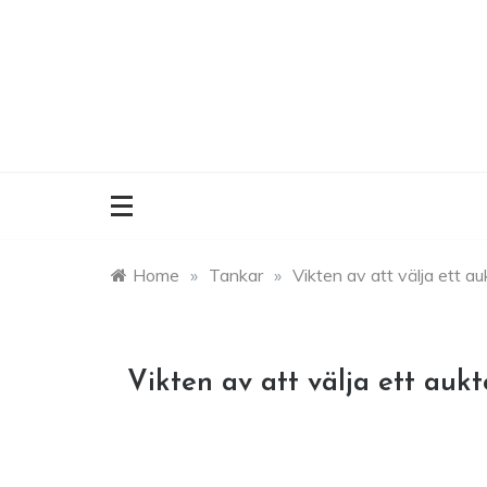
Skip
to
content
Home
»
Tankar
»
Vikten av att välja ett au
Vikten av att välja ett aukt