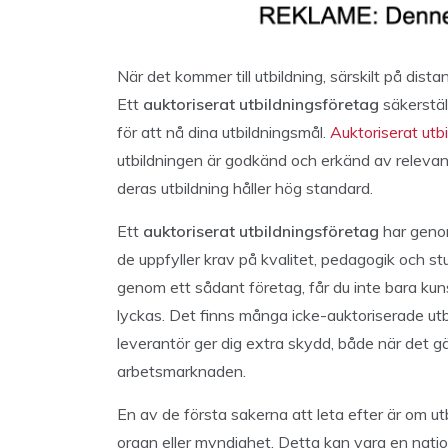
När det kommer till utbildning, särskilt på dista
Ett
auktoriserat utbildningsföretag
säkerställ
för att nå dina utbildningsmål.
Auktoriserat utb
utbildningen är godkänd och erkänd av relevant
deras utbildning håller hög standard.
Ett
auktoriserat utbildningsföretag
har genom
de uppfyller krav på kvalitet, pedagogik och st
genom ett sådant företag, får du inte bara kun
lyckas. Det finns många icke-auktoriserade utb
leverantör ger dig extra skydd, både när det g
arbetsmarknaden.
En av de första sakerna att leta efter är om ut
organ eller myndighet. Detta kan vara en natione