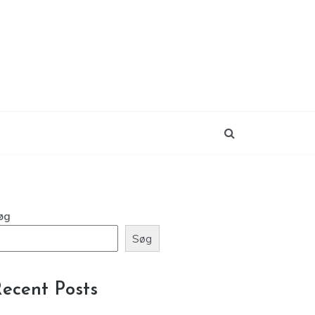
øg
Søg
ecent Posts