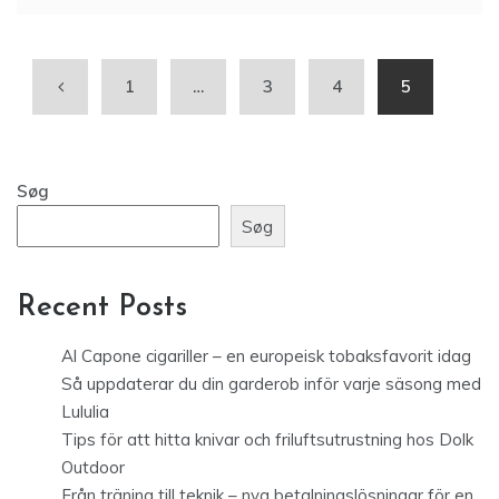
1
…
3
4
5
Søg
Søg
Recent Posts
Al Capone cigariller – en europeisk tobaksfavorit idag
Så uppdaterar du din garderob inför varje säsong med
Lululia
Tips för att hitta knivar och friluftsutrustning hos Dolk
Outdoor
Från träning till teknik – nya betalningslösningar för en